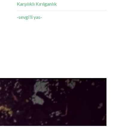
Karşılıklı Kırılganlık
-sevgi’li yas-