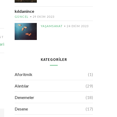
kıldanince
GÜNCEL
29 EKIM 2023
YAŞAMSANAT
24 EKIM 2023
ST
eri
KATEGORILER
Aforitmik
(1)
Alıntılar
(29)
Denemeler
(18)
Desene
(17)