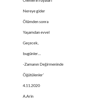
Ölenlerin rüyaları
Nereye gider
Ölümden sonra
Yaşamdan evvel
Geçecek,
bugünler…
-Zamanın Değirmeninde
Öğütülenler’
4.11.2020
A.Arin