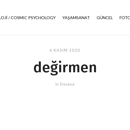
LOJI / COSMIC PSYCHOLOGY
YAŞAMSANAT
GÜNCEL
FOTO
6 KASIM 2020
değirmen
in
Desene