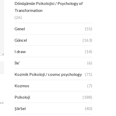
Dönüşümün Psikolojisi / Psychology of
Transformation
(26)
Genel
(55)
Güncel
(163)
I draw
(14)
İle'
(6)
Kozmik Psikoloji / cosmıc psychology
(71)
Kozmos
(7)
Psikoloji
(188)
hed.
ŞiirSel
(40)