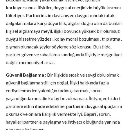
korkuyorsunuz. İlişkiler, duygusal enerjinizin büyük kısmını
tüketiyor. Partnerinizin davranış ve duygularındaki ufak
dalgalanmalara karşı duyarlılık, algılar doğru olsa da bunları
kişisel algılamaya meyil, ilişki boyunca yüksek bir olumsuz
duygu hissetme yüzdesi, kolay moral bozulması , trip atma ,
pişman olunacak şeyler söyleme söz konusu. Bu stilde,
partner güven ve rahatlama sunduğunda ilişkiyle meşguliyet
dağılır memnuniyet artar.
Güvenli Bağlanma
: Bir ilişkide sıcak ve sevgi dolu olmak
güvenli bağlanma stili için doğal. İlişki hakkında fazla
endişelenmeden yakınlığın tadını çıkarmak, sorun
yaşandığında moralin kolay bozulmaması. İhtiyaç ve hisleri
partnere etkin ifade edebilme, partnerin duygusal ipuçlarını
okumak ve onlara karşılık vermekte iyi. Başarı , sorun,
hayalleri partnerle paylaşma ve ihtiyacı olduğunda yanında
olmanız söz konusu.