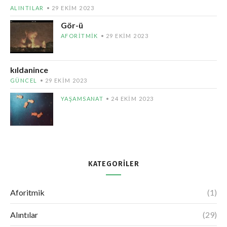
ALINTILAR
29 EKIM 2023
Gör-ü
AFORITMIK
29 EKIM 2023
kıldanince
GÜNCEL
29 EKIM 2023
YAŞAMSANAT
24 EKIM 2023
KATEGORILER
Aforitmik
(1)
Alıntılar
(29)