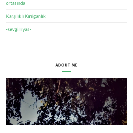
ortasında
Karşılıklı Kırılganlık
-sevgi’li yas-
ABOUT ME