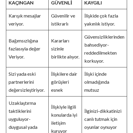
KAÇINGAN
GÜVENLİ
KAYGILI
Karışık mesajlar
Güvenilir ve
İlişkide çok fazla
veriyor.
istikrarlı
yakınlık istiyor.
Güvensizliklerinden
Bağımsızlığına
Kararları
bahsediyor-
fazlasıyla değer
sizinle
reddedilmekten
Veriyor.
birlikte alıyor.
korkuyor.
Sizi yada eski
İlişkilere dair
İlişki içinde
partnerlerini
görüşleri
olmadığında
değersizleştiriyor.
esnek
mutsuz
Uzaklaştırma
İlişkiyle ilgili
taktiklerini
İlginizi-dikkatinizi
konularda iyi
uyguluyor-
canlı tutmak için
iletişim
duygusal yada
oyunlar oynuyor
kuruyor