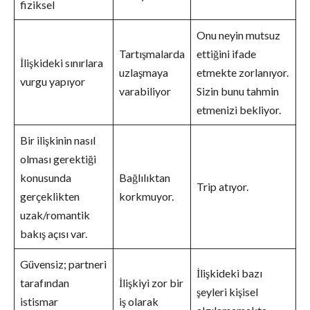
fiziksel
Onu neyin mutsuz
Tartışmalarda
ettiğini ifade
İlişkideki sınırlara
uzlaşmaya
etmekte zorlanıyor.
vurgu yapıyor
varabiliyor
Sizin bunu tahmin
etmenizi bekliyor.
Bir ilişkinin nasıl
olması gerektiği
konusunda
Bağlılıktan
Trip atıyor.
gerçeklikten
korkmuyor.
uzak/romantik
bakış açısı var.
Güvensiz; partneri
İlişkideki bazı
tarafından
İlişkiyi zor bir
şeyleri kişisel
istismar
iş olarak