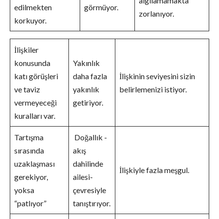
algılamamakta
edilmekten
görmüyor.
zorlanıyor.
korkuyor.
İlişkiler
konusunda
Yakınlık
katı görüşleri
daha fazla
İlişkinin seviyesini sizin
ve taviz
yakınlık
belirlemenizi istiyor.
vermeyeceği
getiriyor.
kuralları var.
Tartışma
Doğallık -
sırasında
akış
uzaklaşması
dahilinde
İlişkiyle fazla meşgul.
gerekiyor,
ailesi-
yoksa
çevresiyle
“patlıyor”
tanıştırıyor.