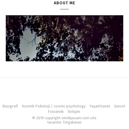
ABOUT ME
Biyografi
Kozmik Psikoloji / cosmıc psychology
YaşamSanat
Güncel
FotoJenik
İletişim
© 2019 copyright simdiyasam.com site
tasarımı: Tolgakavas