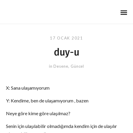
17 OCAK 2021
duy-u
in
Desene
,
Güncel
X: Sana ulaşamıyorum
Y: Kendime, ben de ulaşamıyorum , bazen
Neye göre kime göre ulaşılmaz?
Senin için ulaşılabilir olmadığımda kendim için de ulaşılır