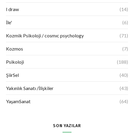
I draw
(14)
İle'
(6)
Kozmik Psikoloji / cosmıc psychology
(71)
Kozmos
(7)
Psikoloji
(188)
ŞiirSel
(40)
Yakınlık Sanatı /İlişkiler
(43)
YaşamSanat
(64)
SON YAZILAR